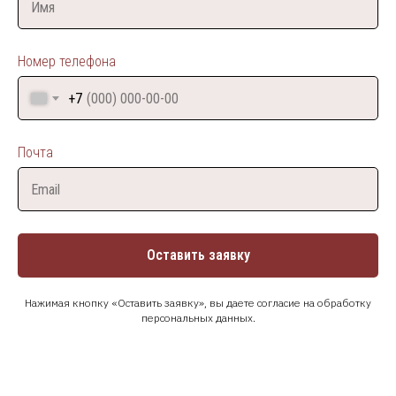
Номер телефона
Номер телефона
+7
+7
Почта
Почта
Оставить заявку
Оставить заявку
Нажимая кнопку «Оставить заявку», вы даете согласие на обработку
Нажимая кнопку «Оставить заявку», вы даете согласие на обработку
2 500+
50+
персональных данных.
персональных данных.
Программ
Выпускников
обучения
по всей России