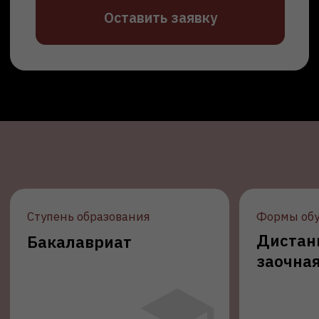
Чему научат?
Выводить и продвигать товары на
Wildberries, Ozon и других
Анализировать нишу, спрос и
конкурентов
Оптимизировать карточки товара и
SEO на маркетплейсах