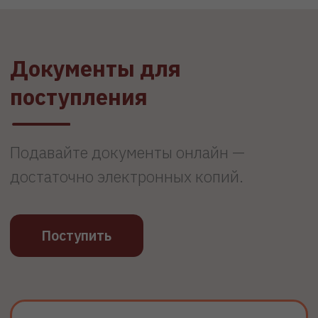
2
Подайте документы онлайн —
достаточно электронных копий,
после получения мы начнём
зачисление
3
Оплатите обучение по официальным
реквизитам учебного заведения, без
комиссий и переплат