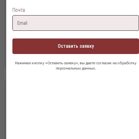
Иностранный диплом
Почта
Документы:
Диплом об окончании иностранного
учебного заведения
Срок обучения: от 4,5 лет
Оставить заявку
Поступить
Подробнее
Нажимая кнопку «Оставить заявку», вы даете согласие на обработку
персональных данных.