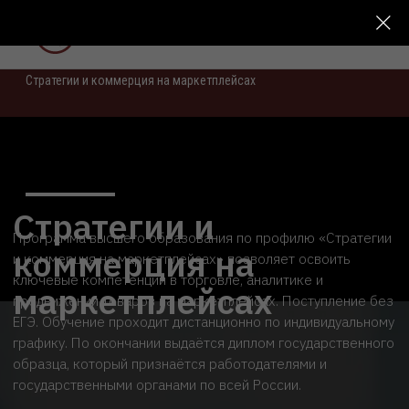
Главная
/
Направления
/
Торговое дело
/
Стратегии и коммерция на маркетплейсах
Стратегии и
Программа высшего образования по профилю «Стратегии
коммерция на
и коммерция на маркетплейсах» позволяет освоить
ключевые компетенции в торговле, аналитике и
маркетплейсах
продвижении товаров на маркетплейсах. Поступление без
ЕГЭ. Обучение проходит дистанционно по индивидуальному
графику. По окончании выдаётся диплом государственного
образца, который признаётся работодателями и
государственными органами по всей России.
Без ЕГЭ
Диплом гос. образца
Очно-заочно / Дистанционно