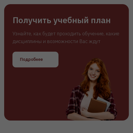
Всего
3 шага
для
поступления:
1
Оставьте заявку для консультации
со специалистом приёмной
комиссии