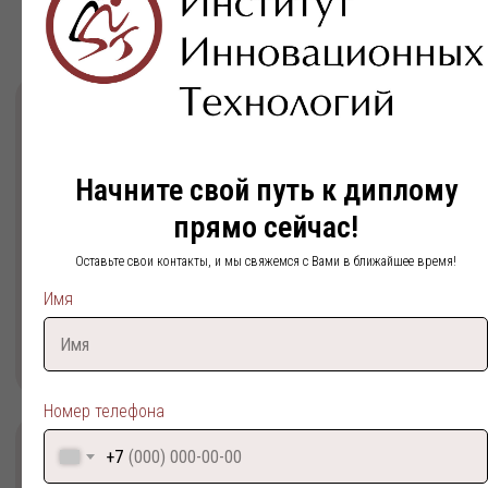
На базе ВО
Документы:
Диплом об окончании Высшего
учебного заведения
Срок обучения: от 4,5 лет
Начните свой путь к диплому
Поступить
Подробнее
прямо сейчас!
Оставьте свои контакты, и мы свяжемся с Вами в ближайшее время!
Имя
Номер телефона
+7