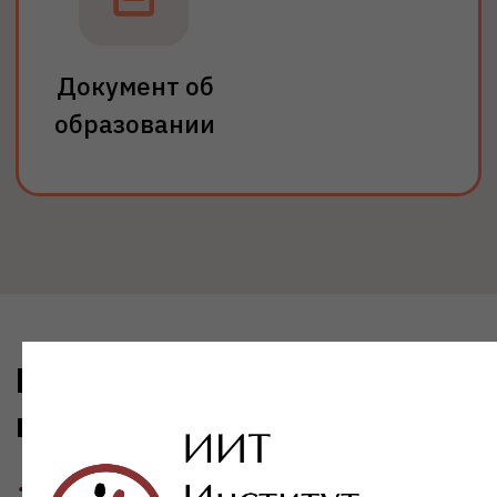
На базе СПО
Документы:
Диплом об окончании колледжа,
техникума или училища
Срок обучения: от 4,5 лет
Поступить
Подробнее