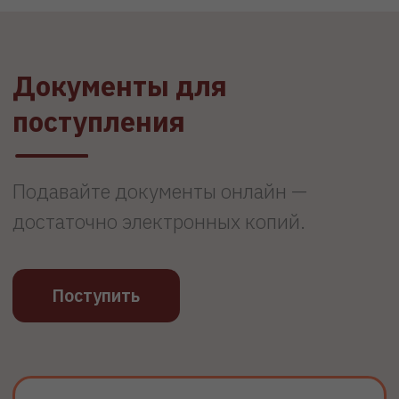
2
Подайте документы онлайн —
достаточно электронных копий,
после получения мы начнём
зачисление
3
Оплатите обучение по официальным
реквизитам учебного заведения, без
комиссий и переплат