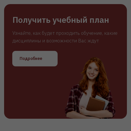
Всего
3 шага
для
поступления:
1
Оставьте заявку для консультации
со специалистом приёмной
комиссии