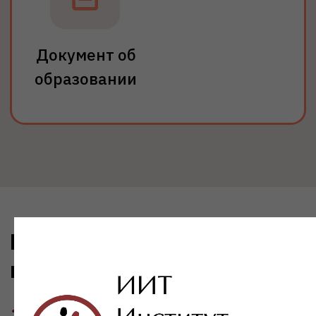
На базе СПО
Документы:
Диплом об окончании колледжа,
техникума или училища
Срок обучения: от 4,5 лет
Поступить
Подробнее