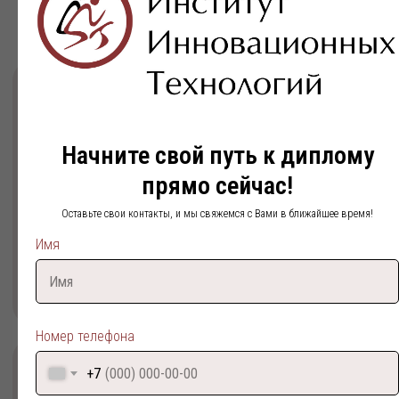
На базе ВО
Документы:
Диплом об окончании Высшего
учебного заведения
Срок обучения: от 4,5 лет
Начните свой путь к диплому
Поступить
Подробнее
прямо сейчас!
Оставьте свои контакты, и мы свяжемся с Вами в ближайшее время!
Имя
Номер телефона
+7