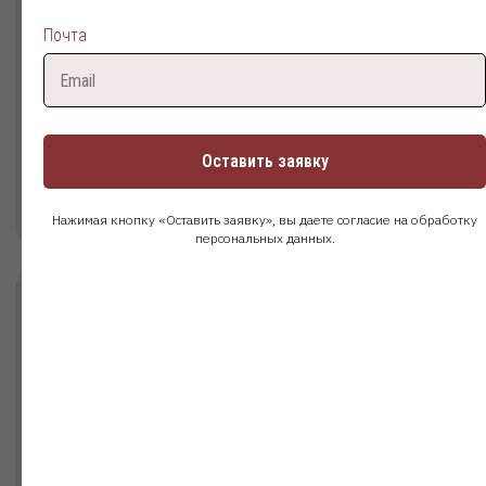
Иностранный диплом
Почта
Документы:
Диплом об окончании иностранного
учебного заведения
Срок обучения: от 4,5 лет
Оставить заявку
Поступить
Подробнее
Нажимая кнопку «Оставить заявку», вы даете согласие на обработку
персональных данных.