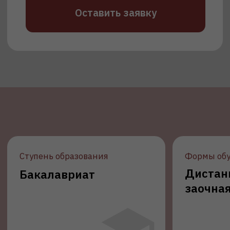
Чему научат?
Создавать художественные
проекты в разных техниках и
медиа
Разбираться в истории и теории
современного искусства
Работать над авторскими
концепциями и арт-объектами